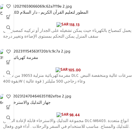
مصباح LED المطور لتعليم القرآن الكريم – دار السلام
118.13
يعمل كمصباح بالكهرباء حيث يمكن تشغيله على الجدار أو تركيبه كمصباح في
سقف المنزل يمكن التحكم بمستوى الإضاءة وتغيير درجة
مفرمة كهربائية 39053
105.00
مفرمةكهربائية منزلية 39053 من شركة DLC سرعات عالية ومنخفضة النبض
بقوة 400W ( قوة عالية ) وعاء زجاجي 500 مليلتر
جهاز التدليك والاسترخاء 6403
98.44
مجموعة التدليك والاسترخاء قابلة لإعادة الشحن DLC-M6403. انواع متعددة
للتدليك والمساج. مناسب للاستخدام في السفر والرحلات . أداء قوي وفعال.