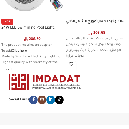
اوكيما جهاز تمويج الشعر الذاتي OK-
HOT
2577 Gray
24W LED Swimming Pool Light,
203.68
Colorful Light Color, Waterproof
Remote Control, IP68 Standard
احصلي على تموجات الشعر المثالية بأقل
208.70
(Requires Adding an External Power
وقت وجهد وكل سهولة وسرعة يتميز
The product requires an adapter.
Adapter)
الجهاز بالتحكم بالحرارة حيث يوفر اربع
To add
Click here
درجات حرارة
Made by Southern Electricity Lighting
Highest quality with warranty at the
lowest price
Beware of imitation
Type:
9585A/24W/WH+RGB
Discounted product
Social Links