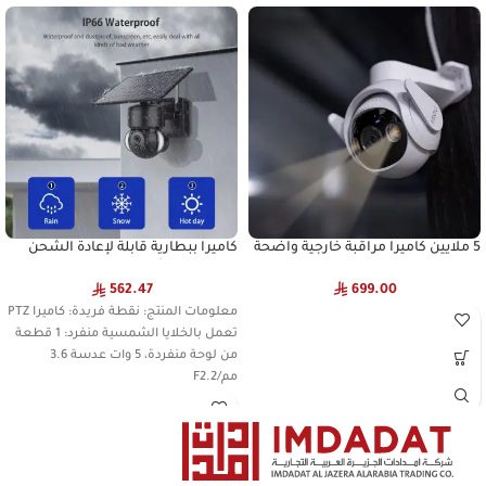
5 ملايين كاميرا مراقبة خارجية واضحة
كاميرا ببطارية قابلة لإعادة الشحن
12000 مللي أمبير
699.00
562.47
معلومات المنتج: نقطة فريدة: كاميرا PTZ
تعمل بالخلايا الشمسية منفرد: 1 قطعة
من لوحة منفردة، 5 وات عدسة 3.6
مم/F2.2