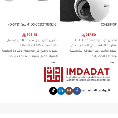
CS-EB8/SP
DS-2CD2T83G2-2I(4 مم)(O-STD)
603.75
747.50
اتصال موسع مع شبكة 4G LTE
تصوير عالي الجودة بدقة 8 ميجابكسل
مقاومة للطقس في الهواء الطلق
تقنية ضغط H.265+ الفعالة
يدعم الشحن عبر الطاقة الشمسية
تصوير واضح في مواجهة الإضاءة الخلفية
والطاقة الخضراء⁴
القوية بفضل تقنية WDR بمعدل 120
ديسيبل
التركيز على تصنيف البشر والمركبات على
أساس التعلم العميق
مقاوم للماء والغبار (IP67)
الروابط الاجتماعية