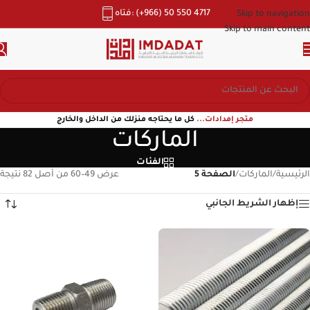
هاتف: (+966) 50 550 4717
Skip to navigation
Skip to main content
متجر إمدادات...
كل ما يحتاجه منزلك من الداخل والخارج
الماركات
الفئات
الرئيسية
/
الماركات
/
الصفحة 5
عرض 49–60 من أصل 82 نتيجة
إظهار الشريط الجانبي