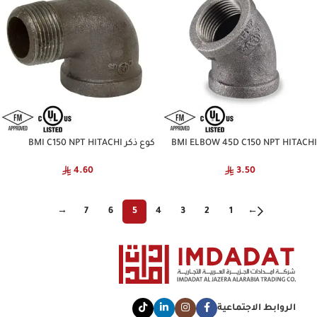
BMI ELBOW 45D C150 NPT HITACHI
كوع ذكر BMI C150 NPT HITACHI
4.60
3.50
→
7
6
5
4
3
2
1
←
الروابط الاجتماعية