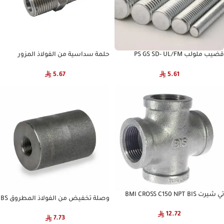
قضيب ملولب PS GS SD- UL/FM
حلمة سداسية من الفولاذ المزور
C3000 NPT
TEMBO
5.67
5.61
تي شيرت BMI CROSS C150 NPT BIS
وصلة تخفيض من الفولاذ المطروق BS
C3000 NPT
12.72
7.73