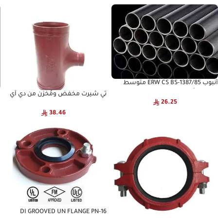
أنبوب ERW CS BS-1387/85 متوسط
JASCO – أنبوب فولاذي هيكلي
تي شيرت مخفض ومُخَزَّن من دي آي
26.25
ناشيونال
38.46
DI GROOVED UN FLANGE PN-16