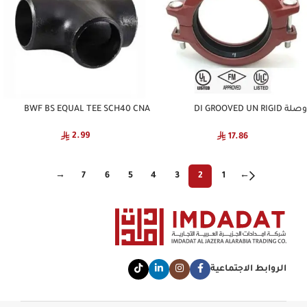
وصلة DI GROOVED UN RIGID
BWF BS EQUAL TEE SCH40 CNA
COUPLING NATIONAL
2.99
17.86
→
7
6
5
4
3
2
1
←
الروابط الاجتماعية