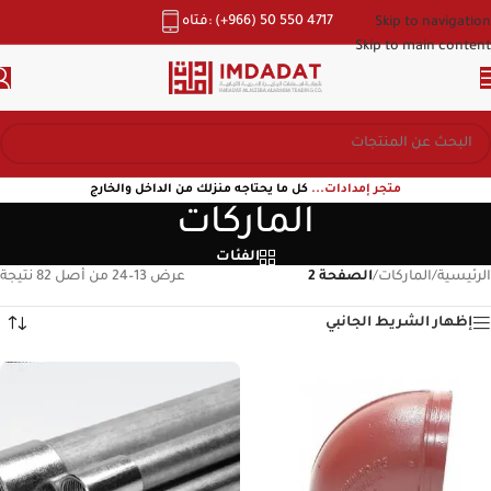
هاتف: (+966) 50 550 4717
Skip to navigation
Skip to main content
متجر إمدادات...
كل ما يحتاجه منزلك من الداخل والخارج
الماركات
الفئات
الرئيسية
/
الماركات
/
الصفحة 2
عرض 13–24 من أصل 82 نتيجة
إظهار الشريط الجانبي