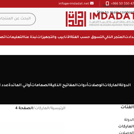
+966 50 550 47
info@e-imdadat.net
Skip to navigation
Skip to main content
دادت
المتجر الذكي
التسوق حسب الفئة
الأنابيب والتجهيزات
نبذة عنا
التعليمات
اتصل
الدولة
الماركات
الوصلات
أدوات
المفاتيح الذكية
الصمامات
أواني المائدة
عدد ا
الفئات
الرئيسية
/
الماركات
/
الصفحة 4
الدولة
الماركات
الوصلات