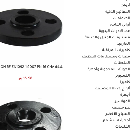
أدوات
المفاتيح الذكية
الصمامات
أواني المائدة
عدد الادوات اليدوية
مستلزمات المنزل والحديقة
الخارجية
كاميرات المراقبة
معدات ومستلزمات التنظيف
الملحقات
شفة CS SLIP ON RF EN1092-1:2007 PN-16 CNA
الهواتف المحمولة وأجهزة
الكمبيوتر
15.98
كاميرا
ألواح UPVC المضلعة
أجهزة
المواسير
غير مصنف
السياج الأخضر
أجهزة استشعار
الفلنجات