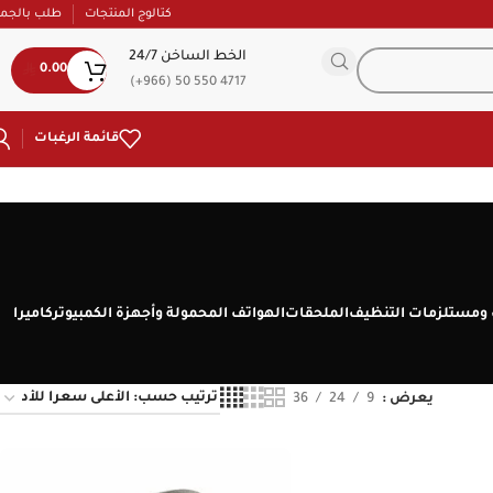
كتالوج المنتجات
طلب بالجمل
الخط الساخن 24/7
0.00
(+966) 50 550 4717
قائمة الرغبات
ومستلزمات التنظيف
الملحقات
الهواتف المحمولة وأجهزة الكمبيوتر
كاميرا
يعرض
9
24
36