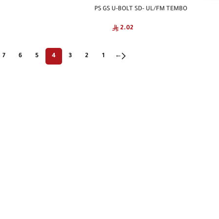
PS GS U-BOLT SD- UL/FM TEMBO
2.02
7
6
5
4
3
2
1
←