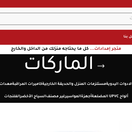
 بنا
متجر إمدادات...
كل ما يحتاجه منزلك من الداخل والخارج
الماركات
لادوات اليدوية
مستلزمات المنزل والحديقة الخارجية
كاميرات المراقبة
معدات 
ألواح UPVC المضلعة
أجهزة
المواسير
غير مصنف
السياج الأخضر
الفلنجات