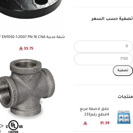
تصفية حسب السعر
شفة مدببة CS RF EN1092-1:2007 PN-16 CNA
33.75
تصفية
منتجات
علاق لاصقة مربع
4قطع رقم233
31.39