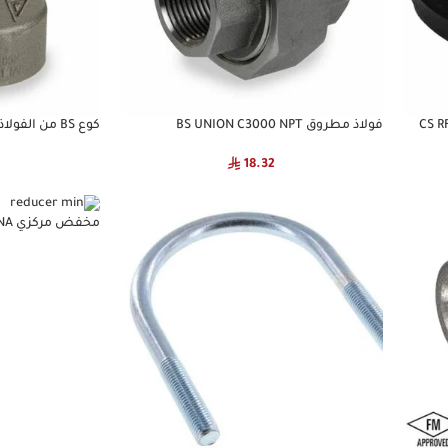
فولاذ مطروق BS UNION C3000 NPT
كوع BS من الفولاذ المطروق 45D C3000 NPT
18.32
مخفض مركزي BWF BS SCH40 CNA