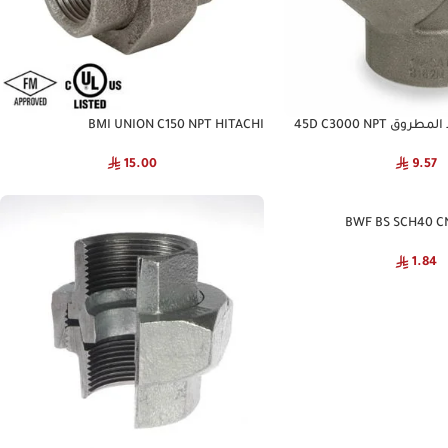
BMI UNION C150 NPT HITACHI
15.00
9.57
1.84