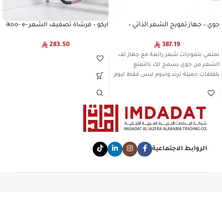
جوي – جهاز تمويج الشعر الذاتي –
ايكو – فرشاة تصفيف الشعر ikoo- e-
اسود
styler- jet -lavender macron
283.50
387.19
تمتعي بتموجات شعر رائعة مع جهاز لف
الشعر من جوى يسمح لك بالتمتع
بلفلفات جميلة ترتد وتدوم ليس فقط ليوم
الروابط الاجتماعية