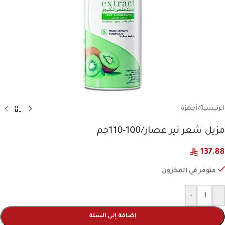
الرئيسية
/
أجهزة
مزيل شعر نير عصار/100-110جم
137.88
متوفر في المخزون
+
-
إضافة إلى السلة