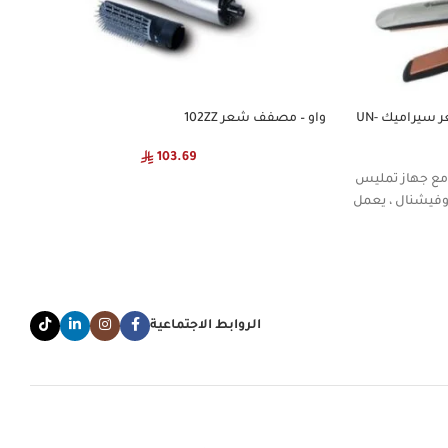
يونايتد بروفيشنال- جهاز تمليس الشعر سيراميك UN-
واو – مصفف شعر 102ZZ
103.69
 مع جهاز تمليس
من يونايتد بروفيشنال ، يعمل
الروابط الاجتماعية