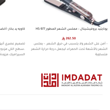
يونايتيد بروفيشينال – مملس الشعر المطور HS-977
كاويه يد بخار -أخضر
262.50
– آمن على الشعر ولا يتسبب في حرق الشعر. – يملس
الشعر بالأشعة تحت الحمراء، ليجعل درجة حرارة الشعر
.سطح الكي مزدوج
متساوية
السيراميك.مزودة ب