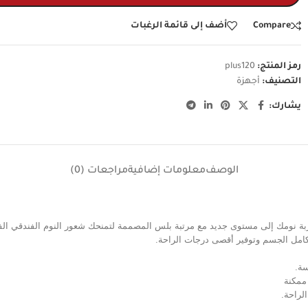
Compare
أضف إلى قائمة الرغبات
رمز المنتج:
plus120
التصنيف:
أجهزة
يشارك:
الوصف
معلومات إضافية
مراجعات (0)
بتجربة نومك إلى مستوى جديد مع مرتبة بلس المصممة لتمنحك شعور النوم الفندقي ا
كامل الجسم وتوفير أقصى درجات الراحة.
سة.
 ممكنة
لراحة.