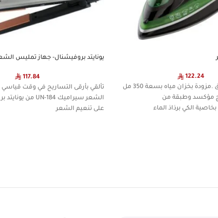
184
122.24
117.84
تصميم عصري أنيق .مزودة بخزان مياه بسعة 350 مل
تألقي بأرقى التساريح في وقت قياسي
 مؤكسد وطبقة من
الشعر سيراميك UN-184 
خاصية الكي برذاذ الماء
على تنعيم الشعر