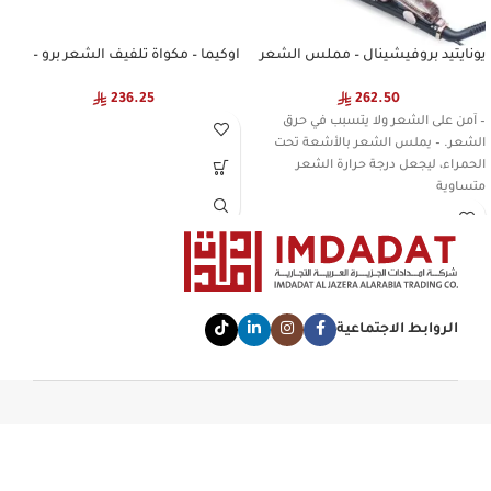
يونايتيد بروفيشينال – مملس الشعر
اوكيما – مكواة تلفيف الشعر برو –
المطور HS-977
25ملم – OK2078
236.25
262.50
– آمن على الشعر ولا يتسبب في حرق
الشعر. – يملس الشعر بالأشعة تحت
الحمراء، ليجعل درجة حرارة الشعر
متساوية
الروابط الاجتماعية