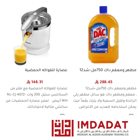
مطهر ومعقم داك 750مل-شد12
عصارة للفواكه الحمضية
148.31
288.45
مطهر ومعقم داك 750مل-شد12
عصارة للفواكه الحمضية مع فلتر من
, معقم ومطهر داك هو سائل مطهر زكي
الستانلس ستيل 200 وات NL-CJ-4072-
الرائحة وقليل السمية ولا يترك بقعاً حيث
WH أبيض تعتبر عصارة الحمضيات من
يمكن استخدامه للعديد من الأغراض,
ساتشي مثالية لاحتياجاتك
للاستخدام المنزلي