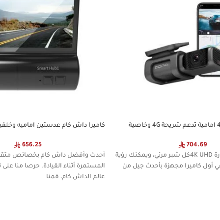
داش كام 4K MINI5 امامية تدعم شريحة 4G وخاصية
64 جيجا من DDPAI
تسجيل 24 ساعة، تعمل بالواي فاي
656.25
704.69
وصف المنتج: صورة 4K UHD كل شبر مرئي، ويمكنك رؤية
أحدث وأفضل داش كام بخصائص متقدم
فاصيل MINI5 هي أول كاميرا مجهزة بأحدث جيل من
المستمرة أثناء القيادة. حرصا منا على
عالم الداش كام، قمنا