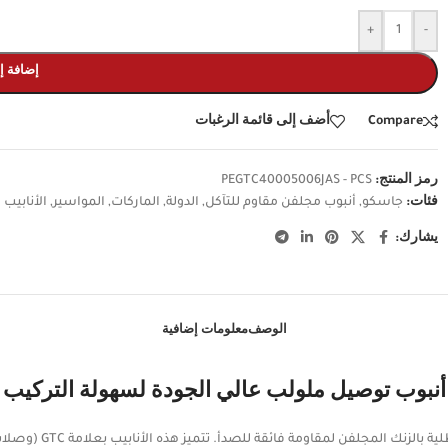
+
-
إضافة إ
Compare
أضف إلى قائمة الرغبات
رمز المنتج:
PEGTC40005006JAS - PCS
فئات:
جاسكو
,
أنبوب مجلفن مقاوم للتآكل
,
الدولة
,
الماركات
,
المواسير
,
الأنابيب 
يشارك:
الوصف
معلومات إضافية
أنبوب توصيل ملولب عالي الجودة لسهولة التركيب