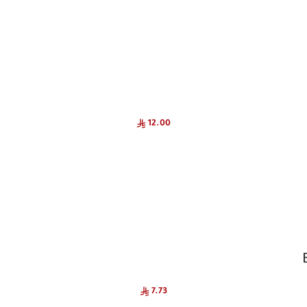
12.00
7.73