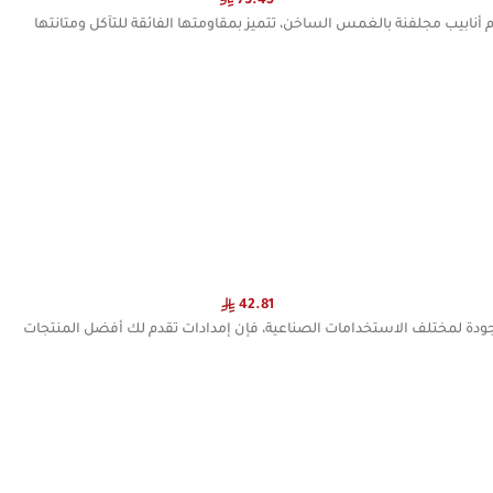
73.45
أنابيب مجلفنة بالغمس الساخن، تتميز بمقاومتها الفائقة للتآكل ومتانتها
42.81
ودة لمختلف الاستخدامات الصناعية، فإن إمدادات تقدم لك أفضل المنتجات