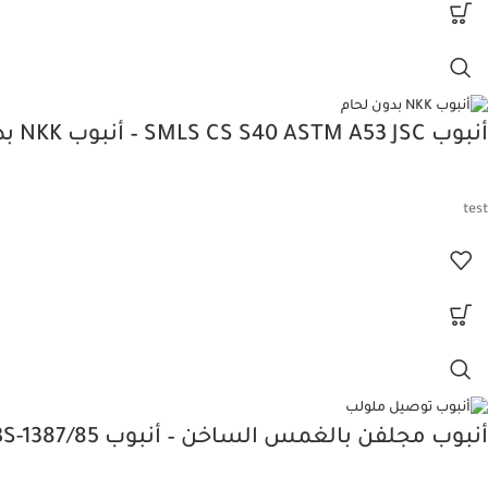
أنبوب SMLS CS S40 ASTM A53 JSC – أنبوب NKK بدون لحام
test
أنبوب مجلفن بالغمس الساخن – أنبوب ERW GPE BS-1387/85 متوسط JASCO