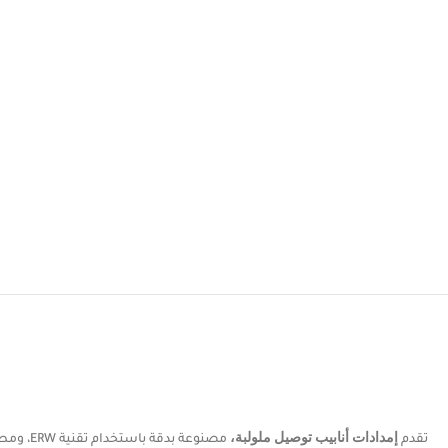
تقدم
إمدادات أنابيب توصيل ملولبة،
مصنوعة بدقة باستخدام تقنية ERW، ومطلية بالزنك المجلفن لمقاومة فائقة للصدأ. تتميز هذه الأنابيب بعلامة GTC (وصلات ملولبة مجلفنة)، وهي مصممة لتوصيلات سريعة وآمنة في أنظمة السباكة