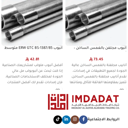
أنبوب مجلفن بالغمس الساخن –
أنبوب ERW GTC BS-1387/85 متوسط
أنبوب ERW GPE BS-1387/85 متوسط
JASCO
JASCO
42.81
73.45
أنابيب مجلفنة بالغمس الساخن عالية
أفضل أنبوب ملولب لمشاريعك الصناعية
الجودة لجميع التطبيقات في إمدادات،
إذا كنت تبحث عن أنبوبولب مل عالي
نقدم أنابيب مجلفنة بالغمس الساخن،
الجودة لمختلف الاستخدامات الصناعية،
تتميز بمقاومتها الفائقة للتآكل ومتانتها
فإن إمدادات تقدم لك أفضل المنتجات
الروابط الاجتماعية