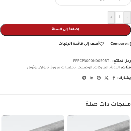
+
-
إضافة إلى السلة
Compare
أضف إلى قائمة الرغبات
رمز المنتج:
FFBCP3000N0050BTL
فئات:
الدولة
,
الماركات
,
الوصلات
,
تجهيزات مزورة
,
تايوان
,
بوثويل
يشارك:
منتجات ذات صلة