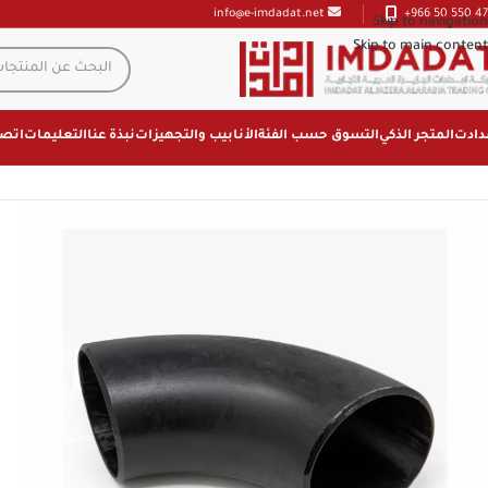
+966 50 550 47
info@e-imdadat.net
Skip to navigation
Skip to main content
دادت
المتجر الذكي
التسوق حسب الفئة
الأنابيب والتجهيزات
نبذة عنا
التعليمات
اتصل