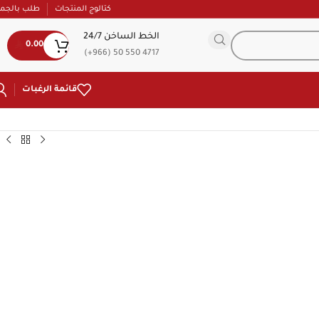
كتالوج المنتجات
طلب بالجمل
الخط الساخن 24/7
0.00
(+966) 50 550 4717
قائمة الرغبات