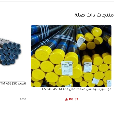
منتجات ذات صلة
لحام
مواسير سيملس ضغط عالي CS S40 ASTM A53
INTERPIPE
test
110.53