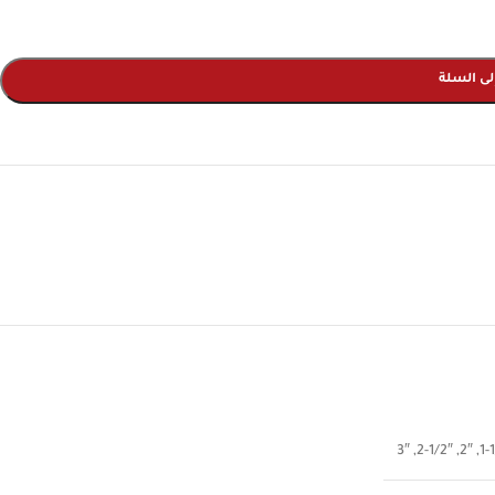
لى السلة
3″
,
2-1/2″
,
2″
,
1-