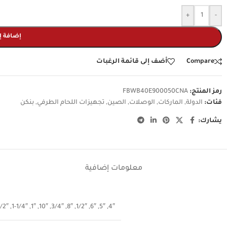
+
-
إضافة إ
Compare
أضف إلى قائمة الرغبات
رمز المنتج:
FBWB40E900050CNA
فئات:
الدولة
,
الماركات
,
الوصلات
,
الصين
,
تجهيزات اللحام الطرفي
,
بنكن
يشارك:
معلومات إضافية
1/2″
,
1-1/4″
,
1″
,
10″
,
3/4″
,
8″
,
1/2″
,
6″
,
5″
,
4″