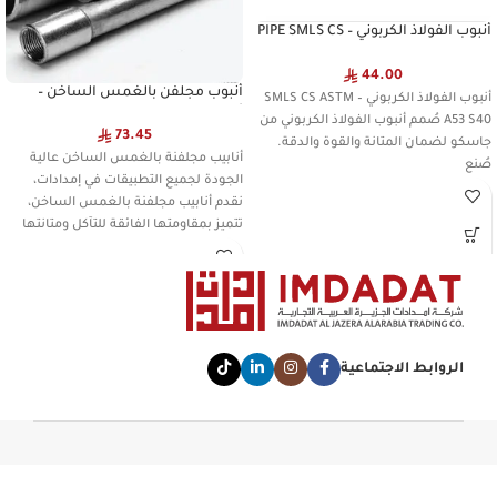
أنبوب الفولاذ الكربوني – PIPE SMLS CS
S40 ASTM A53 CNA
44.00
أنبوب مجلفن بالغمس الساخن –
أنبوب الفولاذ الكربوني – SMLS CS ASTM
أنبوب ERW GPE BS-1387/85 متوسط
A53 S40 صُمم أنبوب الفولاذ الكربوني من
JASCO
73.45
جاسكو لضمان المتانة والقوة والدقة.
أنابيب مجلفنة بالغمس الساخن عالية
صُنع
الجودة لجميع التطبيقات في إمدادات،
نقدم أنابيب مجلفنة بالغمس الساخن،
تتميز بمقاومتها الفائقة للتآكل ومتانتها
الروابط الاجتماعية