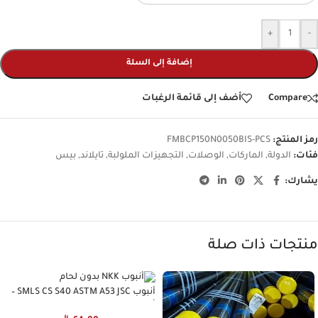
+
-
إضافة إلى السلة
Compare
أضف إلى قائمة الرغبات
رمز المنتج:
FMBCP150N0050BIS-PCS
فئات:
الدولة
,
الماركات
,
الوصلات
,
التجهيزات الملولبة
,
تايلاند
,
بيس
يشارك:
منتجات ذات صلة
أنبوب SMLS CS S40 ASTM A53 JSC –
أنبوب NKK بدون لحام