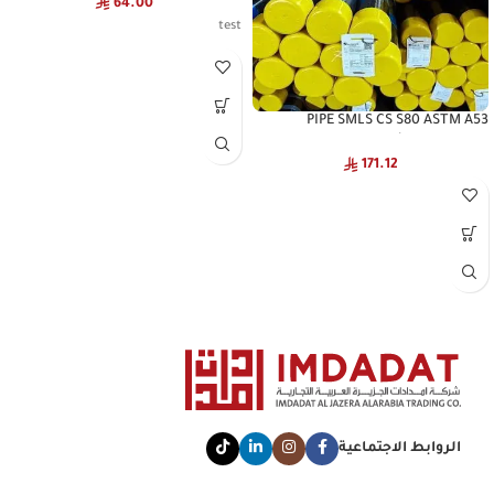
64.00
test
PIPE SMLS CS S80 ASTM A53
INTERPIPE – الأنابيب غير الملحومة بين
الأنابيب
171.12
الروابط الاجتماعية