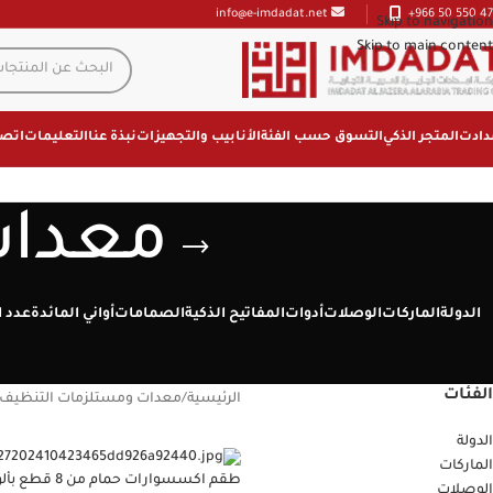
+966 50 550 47
info@e-imdadat.net
Skip to navigation
Skip to main content
دادت
المتجر الذكي
التسوق حسب الفئة
الأنابيب والتجهيزات
نبذة عنا
التعليمات
اتصل
معدات
الدولة
الماركات
الوصلات
أدوات
المفاتيح الذكية
الصمامات
أواني المائدة
عدد ا
الفئات
الرئيسية
/
معدات ومستلزمات التنظيف
الدولة
الماركات
طقم اكسسوارات حمام من 8 ق
الوصلات