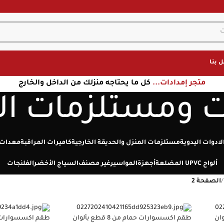
 بنا
متجر إمدادات...
كل ما يحتاجه منزلك من الداخل والخارج
 ومستلزمات ال
لادوات اليدوية
مستلزمات المنزل والحديقة الخارجية
كاميرات المراقبة
معدات 
ألواح UPVC المضلعة
أجهزة
المواسير
غير مصنف
السياج الأخضر
الفلنجات
/
الصفحة 2
طع بألوان
طقم اكسسوارات حمام من 8 قطع بألوان