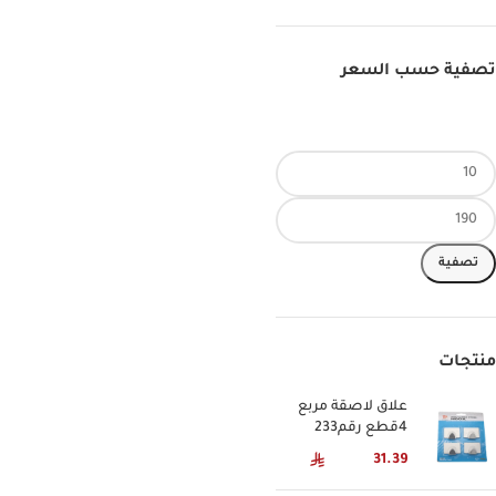
تصفية حسب السعر
تصفية
منتجات
علاق لاصقة مربع
4قطع رقم233
31.39