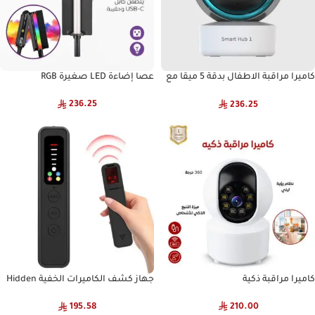
كاميرا مراقبة الاطفال بدقة 5 ميقا مع
عصا إضاءة LED صغيرة RGB
زووم و خاصية تتبع الحركة 360 درجة
236.25
236.25
كاميرا مراقبة ذكية
جهاز كشف الكاميرات الخفية Hidden
Camera Detector – كشف ليزر
لمسافة 5 أمتار – صغير الحجم خفيف
210.00
195.58