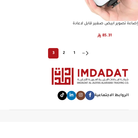
إضاءة تصوير ابيض صغير قابل لاعادة
الشحن
85.31
3
2
1
←
الروابط الاجتماعية