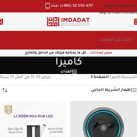
هاتف: (+966) 50 550 4717
Skip to navigation
Skip to main content
متجر إمدادات...
كل ما يحتاجه منزلك من الداخل والخارج
كاميرا
الفئات
الرئيسية
/
كاميرا
/
الصفحة 3
عرض 25–31 من أصل 31 نتيجة
إظهار الشريط الجانبي