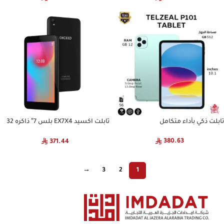
تابلت ذكي بأداء متكامل
تابلت اكسيد EX7X4 بلس 7″ ذاكره 32
جيجا، 2 جيجا رام، . اسود
380.63
371.44
→
3
2
1