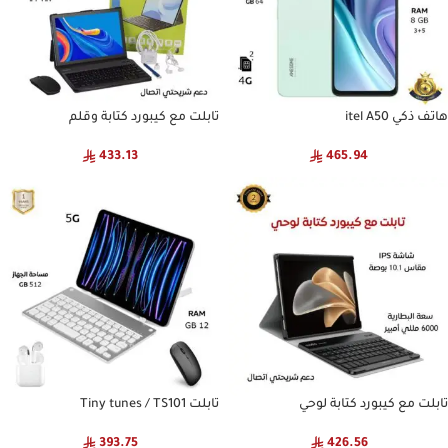
هاتف ذكي itel A50
تابلت مع كيبورد كتابة وقلم
433.13
465.94
تابلت مع كيبورد كتابة لوحي
تابلت Tiny tunes / TS101
393.75
426.56