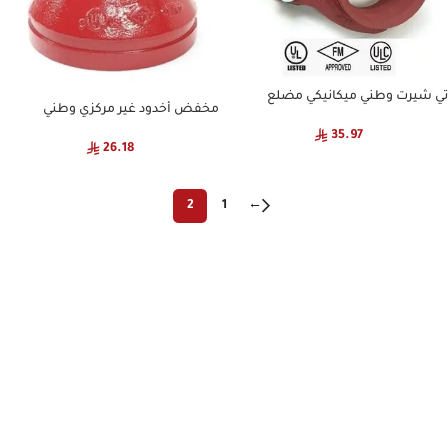
تي شيرت وطني ميكانيكي مضلع
مخفض أخدود غير مركزي وطني
35.97
26.18
2
1
←