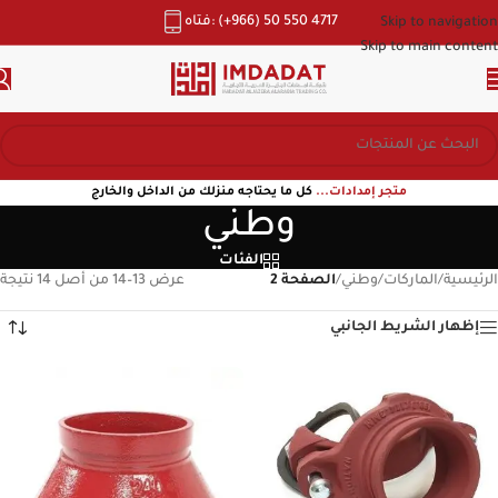
هاتف: (+966) 50 550 4717
Skip to navigation
Skip to main content
متجر إمدادات...
كل ما يحتاجه منزلك من الداخل والخارج
وطني
الفئات
الرئيسية
/
الماركات
/
وطني
/
الصفحة 2
عرض 13–14 من أصل 14 نتيجة
إظهار الشريط الجانبي