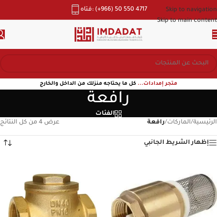
هاتف: (+966) 50 550 4717
Skip to navigation
Skip to main content
متجر إمدادات...
كل ما يحتاجه منزلك من الداخل والخارج
رافعة
الفئات
الرئيسية
/
الماركات
/
رافعة
عرض ⁦4⁩ من كل النتائج
إظهار الشريط الجانبي