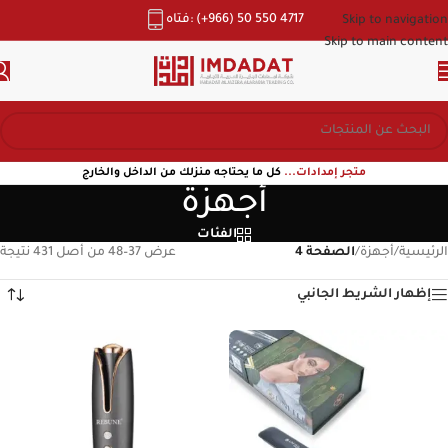
هاتف: (+966) 50 550 4717
Skip to navigation
Skip to main content
متجر إمدادات...
كل ما يحتاجه منزلك من الداخل والخارج
أجهزة
الفئات
الرئيسية
/
أجهزة
/
الصفحة 4
عرض 37–48 من أصل 431 نتيجة
إظهار الشريط الجانبي