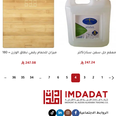
معقم جل سفن ستار/5لتر
ميزان للحمام رقمي نطاق الوزن = 180
كجم خشب
247.24
247.08
→
36
35
34
…
7
6
5
4
3
2
1
←
الروابط الاجتماعية