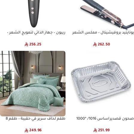
يونايتيد بروفيشينال – مملس الشعر
ريبون – جهاز الذاتي لتمويج الشعر –
المطور HS-977
سلفر ذهبي
256.25
262.50
صحون قصديراساس 1016/ *1000
طقم لحاف سرير في حقيبة – طقم 8
قطع – طقم لحاف من قماش
المايكروفايبر الفاخر – طقم لحاف
251.99
249.96