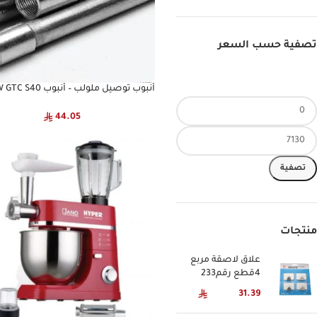
تصفية حسب السعر
أنبوب توصيل ملولب – أنبوب 40
ASTM A53 JASCO
44.05
تصفية
منتجات
علاق لاصقة مربع
4قطع رقم233
31.39