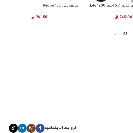
مر 1200 واط
هاتف ذكي Redmi 13C
741.56
745.04
→
92
الروابط الاجتماعية