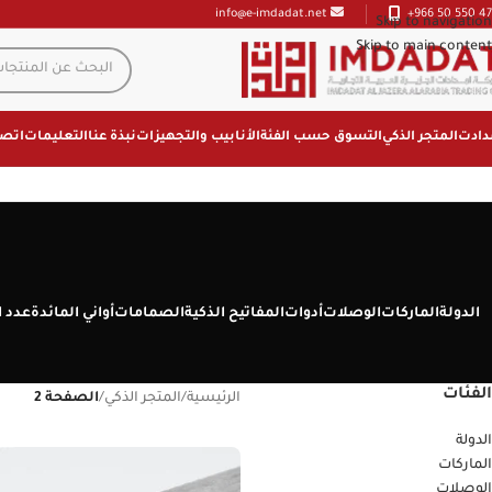
+966 50 550 47
info@e-imdadat.net
Skip to navigation
Skip to main content
دادت
المتجر الذكي
التسوق حسب الفئة
الأنابيب والتجهيزات
نبذة عنا
التعليمات
اتصل
الدولة
الماركات
الوصلات
أدوات
المفاتيح الذكية
الصمامات
أواني المائدة
عدد ا
الفئات
الرئيسية
/
المتجر الذكي
/
الصفحة 2
الدولة
الماركات
الوصلات