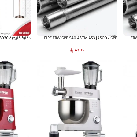
ERW GTC S
PIPE ERW GPE S40 ASTM A53 JASCO – GPE
دفاية خارجية 38030
Steel Pipe
43.15