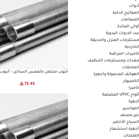
أدوات
المفاتيح الذكية
الصمامات
أواني المائدة
عدد الادوات اليدوية
مستلزمات المنزل والحديقة
الخارجية
كاميرات المراقبة
معدات ومستلزمات التنظيف
الملحقات
الهواتف المحمولة وأجهزة
GPE BS-1387/85 متوسط JASCO
الكمبيوتر
73.45
كاميرا
ألواح UPVC المضلعة
أجهزة
المواسير
غير مصنف
السياج الأخضر
أجهزة استشعار
الفلنجات