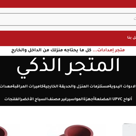
 بنا
متجر إمدادات...
كل ما يحتاجه منزلك من الداخل والخارج
المتجر الذكي
لادوات اليدوية
مستلزمات المنزل والحديقة الخارجية
كاميرات المراقبة
معدات 
ألواح UPVC المضلعة
أجهزة
المواسير
غير مصنف
السياج الأخضر
الفلنجات