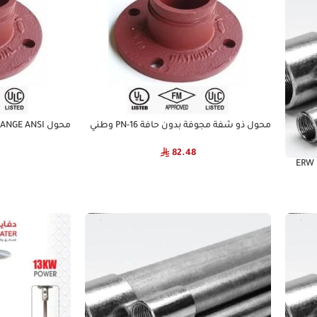
محول ذو شفة مجوفة بدون حافة PN-16 وطني
محول E ANSI
NATIONAL
82.48
أنبوب مجلفن بالغمس الساخن – أنبوب ERW