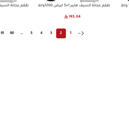
طقم عجانة السيف هايبر 1×5 ابيض 1200واط
طقم عجانة السيف هايبر 1×5 اح
745.04
91
90
…
5
4
3
2
1
←